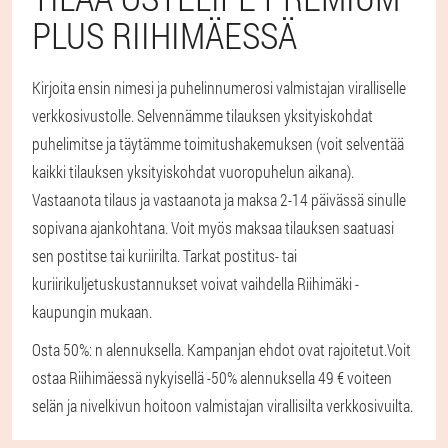
PLUS RIIHIMÄESSÄ
Kirjoita ensin nimesi ja puhelinnumerosi valmistajan viralliselle
verkkosivustolle. Selvennämme tilauksen yksityiskohdat
puhelimitse ja täytämme toimitushakemuksen (voit selventää
kaikki tilauksen yksityiskohdat vuoropuhelun aikana).
Vastaanota tilaus ja vastaanota ja maksa 2-14 päivässä sinulle
sopivana ajankohtana. Voit myös maksaa tilauksen saatuasi
sen postitse tai kuriirilta. Tarkat postitus- tai
kuriirikuljetuskustannukset voivat vaihdella Riihimäki -
kaupungin mukaan.
Osta 50%: n alennuksella. Kampanjan ehdot ovat rajoitetut.
Voit
ostaa Riihimäessä nykyisellä -50% alennuksella 49 € voiteen
selän ja nivelkivun hoitoon valmistajan virallisilta verkkosivuilta.