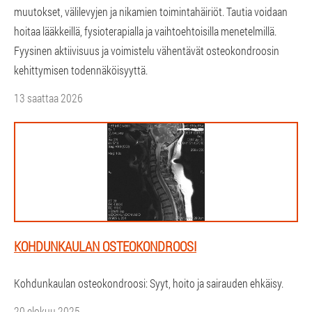
muutokset, välilevyjen ja nikamien toimintahäiriöt. Tautia voidaan
hoitaa lääkkeillä, fysioterapialla ja vaihtoehtoisilla menetelmillä.
Fyysinen aktiivisuus ja voimistelu vähentävät osteokondroosin
kehittymisen todennäköisyyttä.
13 saattaa 2026
KOHDUNKAULAN OSTEOKONDROOSI
Kohdunkaulan osteokondroosi: Syyt, hoito ja sairauden ehkäisy.
20 elokuu 2025