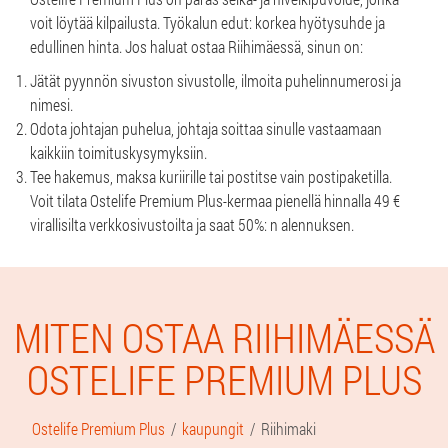
voit löytää kilpailusta. Työkalun edut: korkea hyötysuhde ja
edullinen hinta. Jos haluat ostaa Riihimäessä, sinun on:
Jätät pyynnön sivuston sivustolle, ilmoita puhelinnumerosi ja
nimesi.
Odota johtajan puhelua, johtaja soittaa sinulle vastaamaan
kaikkiin toimituskysymyksiin.
Tee hakemus, maksa kuriirille tai postitse vain postipaketilla.
Voit tilata Ostelife Premium Plus-kermaa pienellä hinnalla 49 €
virallisilta verkkosivustoilta ja saat 50%: n alennuksen.
MITEN OSTAA RIIHIMÄESSÄ
OSTELIFE PREMIUM PLUS
Ostelife Premium Plus
kaupungit
Riihimaki