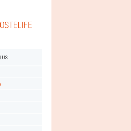
 OSTELIFE
PLUS
a