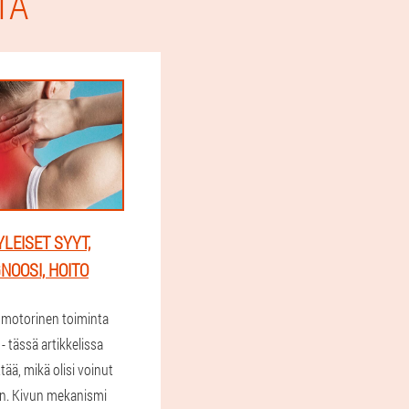
TA
YLEISET SYYT,
GNOOSI, HOITO
a motorinen toiminta
- tässä artikkelissa
tää, mikä olisi voinut
n. Kivun mekanismi