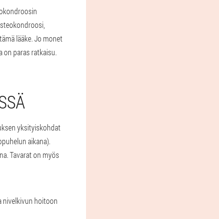
teokondroosin
Osteokondroosi,
a tämä lääke. Jo monet
a on paras ratkaisu.
ISSÄ
auksen yksityiskohdat
opuhelun aikana).
tana. Tavarat on myös
a nivelkivun hoitoon