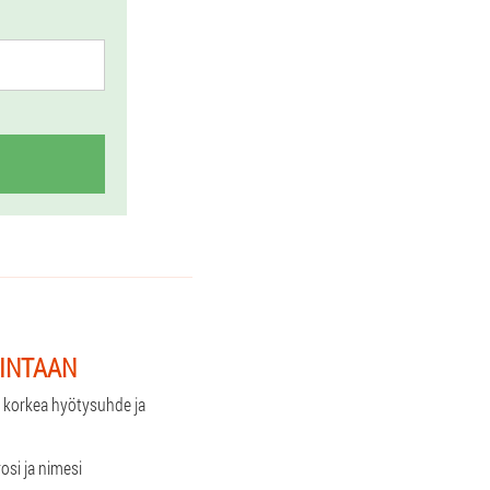
HINTAAN
t: korkea hyötysuhde ja
osi ja nimesi