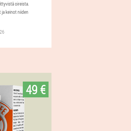
ittyvistä oireista.
 ja keinot niiden
026
49 €