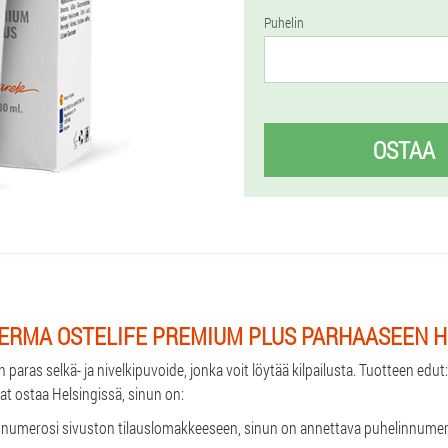
Puhelin
OSTAA
ERMA OSTELIFE PREMIUM PLUS PARHAASEEN 
 paras selkä- ja nivelkipuvoide, jonka voit löytää kilpailusta. Tuotteen edu
uat ostaa Helsingissä, sinun on:
linnumerosi sivuston tilauslomakkeeseen, sinun on annettava puhelinnumer