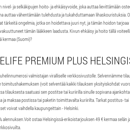
 nivel- ja selkäkipujen hoito- ja ehkäisyvoide, joka auttaa lievittämään os
ma auttaa vähentämään tulehdusta ja tukahduttamaan lihaskouristuksia. 
vat tärkeitä ongelmia, jotka on hoidettava juuri nyt, ja tämän hoidon tarjoa
kuuttuneet tämän lääkkeen laadusta. Kivun ehkäisy ja hoito tällä voiteell
sä kermaa (Suomi)?
TELIFE PREMIUM PLUS HELSING
 puhelinnumerosi valmistajan viralliselle verkkosivustolle. Selvennämme til
 toimitushakemuksen (voit selventää kaikki tilauksen yksityiskohdat vuor
sa tilauksesta saatuasi sen postitse tai kuriirilla sinulle sopivana ajankoh
ja maksaa postissa tai paketin toimittavalta kuriirilta. Tarkat postitus- tai
set voivat vaihdella kaupungeittain - Helsinki.
0% alennuksen.
Voit ostaa Helsingissä-erikoistarjouksen 49 € kermaa selän j
erkkosivuilta.