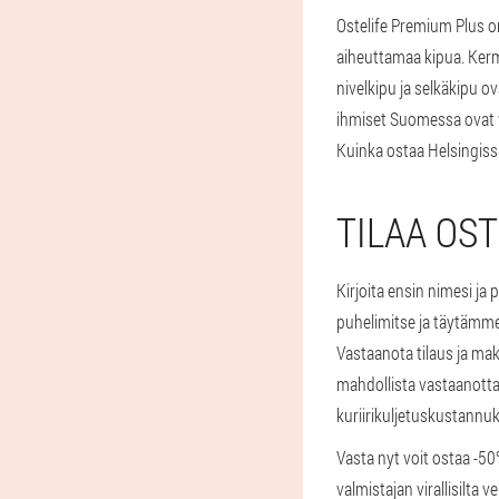
Ostelife Premium Plus on
aiheuttamaa kipua. Ker
nivelkipu ja selkäkipu o
ihmiset Suomessa ovat va
Kuinka ostaa Helsingis
TILAA OS
Kirjoita ensin nimesi ja
puhelimitse ja täytämme
Vastaanota tilaus ja mak
mahdollista vastaanottaa 
kuriirikuljetuskustannuk
Vasta nyt voit ostaa -5
valmistajan virallisilta v