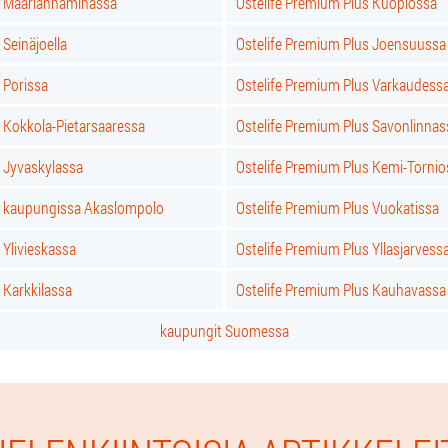
s Maarianhaminassa
Ostelife Premium Plus Kuopiossa
 Seinäjoella
Ostelife Premium Plus Joensuussa
 Porissa
Ostelife Premium Plus Varkaudess
 Kokkola-Pietarsaaressa
Ostelife Premium Plus Savonlinnas
s Jyvaskylassa
Ostelife Premium Plus Kemi-Tornio
s kaupungissa Akaslompolo
Ostelife Premium Plus Vuokatissa
 Ylivieskassa
Ostelife Premium Plus Yllasjarvess
 Karkkilassa
Ostelife Premium Plus Kauhavassa
kaupungit Suomessa