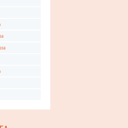
a
sa
ssa
a