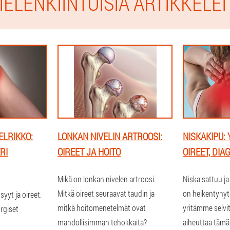
IELENKIINTOISIA ARTIKKELEI
ELRIKKO:
LONKAN NIVELIN ARTROOSI:
NISKAKIPU: 
RI
OIREET JA HOITO
OIREET, DIA
Mikä on lonkan nivelen artroosi.
Niska sattuu j
Mitkä oireet seuraavat taudin ja
on heikentynyt 
syyt ja oireet.
mitkä hoitomenetelmät ovat
yritämme selvit
urgiset
mahdollisimman tehokkaita?
aiheuttaa tämä