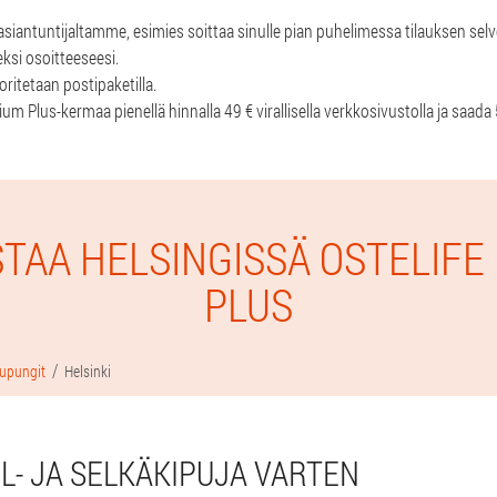
asiantuntijaltamme, esimies soittaa sinulle pian puhelimessa tilauksen sel
ksi osoitteeseesi.
itetaan postipaketilla.
ium Plus-kermaa pienellä hinnalla 49 € virallisella verkkosivustolla ja saad
STAA HELSINGISSÄ OSTELIFE
PLUS
upungit
Helsinki
L- JA SELKÄKIPUJA VARTEN