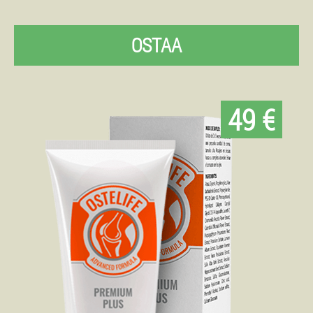
OSTAA
49 €