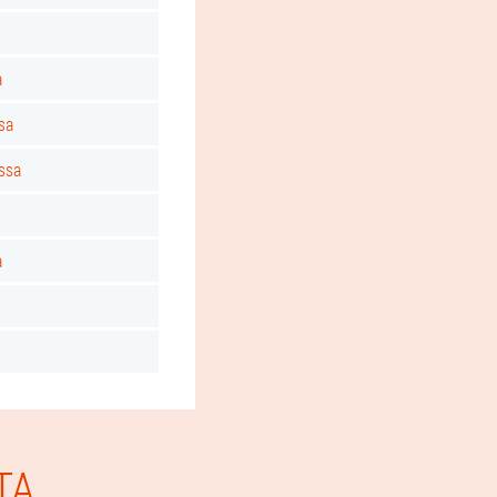
a
sa
ssa
a
TA