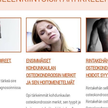
OIREET,
ENSIMMÄISET
RINTAKEHÄ
KOHDUNKAULAN
OSTEOKONDR
OSTEOKONDROOSIN MERKIT
HOIDOT, SYY
 tärkeä oire
JA SEN HOITOMENETELMÄT
agnosoinnissa.
Rintakehän se
osteokondroosi 
Opi tärkeimmät kohdunkaulan
Rintakehän ost
osteokondroosin merkit, sen tyypit ja