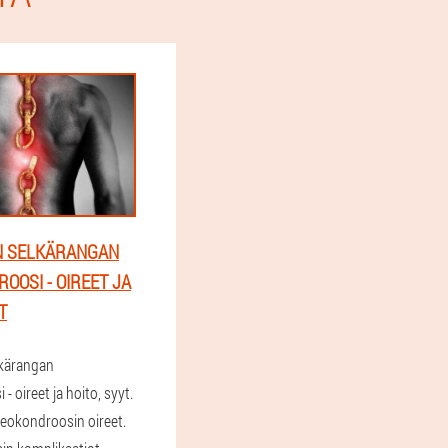
N SELKÄRANGAN
OOSI - OIREET JA
T
lkärangan
- oireet ja hoito, syyt.
eokondroosin oireet.