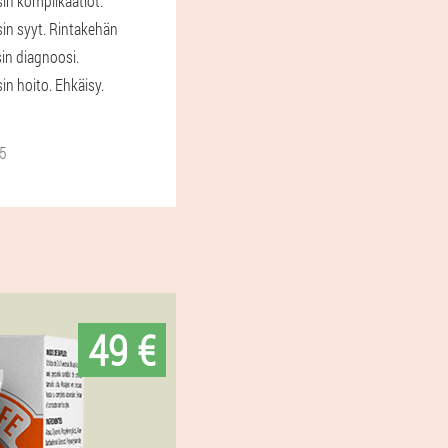
n komplikaatiot.
n syyt. Rintakehän
in diagnoosi.
n hoito. Ehkäisy.
5
49 €