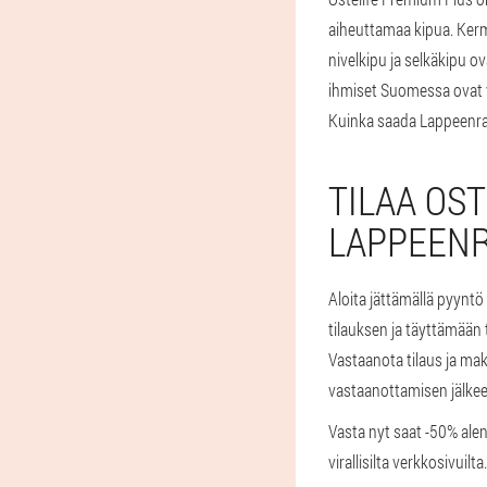
aiheuttamaa kipua. Ker
nivelkipu ja selkäkipu o
ihmiset Suomessa ovat va
Kuinka saada Lappeenr
TILAA OS
LAPPEEN
Aloita jättämällä pyyntö
tilauksen ja täyttämään
Vastaanota tilaus ja ma
vastaanottamisen jälkee
Vasta nyt saat -50% ale
virallisilta verkkosivuilta.