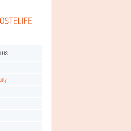
 OSTELIFE
PLUS
itty