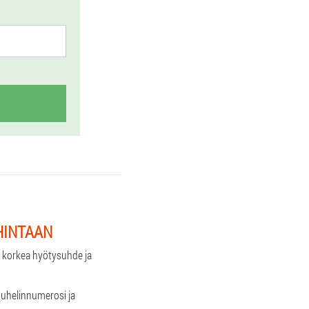
HINTAAN
t: korkea hyötysuhde ja
puhelinnumerosi ja