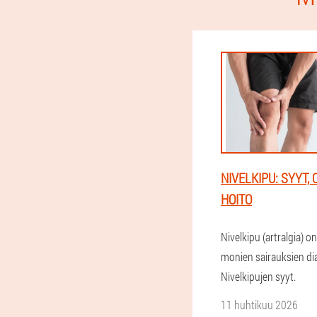
NIVELKIPU: SYYT, 
HOITO
Nivelkipu (artralgia) on
monien sairauksien di
Nivelkipujen syyt.
11 huhtikuu 2026