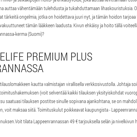
ma auttaa vähentämään tulehdusta ja tukahduttamaan lihaskouristuksia. 
vat tärkeitä ongelmia, jotka on hoidettava juuri nyt, ja tämän hoidon tarjoa
kuuttuneet tämän lääkkeen laadusta. Kivun ehkäisy ja hoito tällä voiteell
annassa-kerma (Suomi)?
TELIFE PREMIUM PLUS
RANNASSA
 tilauslomakkeen kautta valmistajan virallisella verkkosivustolla. Johtaja s
 toimitushakemuksen (voit selventää kaikki tilauksen yksityiskohdat vuoro
ksu saatuasi tilauksen postitse sinulle sopivana ajankohtana, se on mahdol
n, voit maksaa siitä. Toimituskulut poikkeavat kaupungista - Lappeenrann
nnuksen.
Voit tilata Lappeenrannassan 49 € tarjouksella selän ja nivelkivun