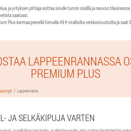
ua, ja yrityksen johtaja soittaa sinulle tunnin sisällä ja neuvoo tilauksessa
etista saatuasi.
ium Plus-kermaa pienellä hinnalla 49 € virallisilta verkkosivustoilta ja saat
OSTAA LAPPEENRANNASSA O
PREMIUM PLUS
upungit
Lappeenranta
L- JA SELKÄKIPUJA VARTEN
 nivel- ja selkäkipujen hoito- ja ehkäisyvoide, joka auttaa lievittämään os