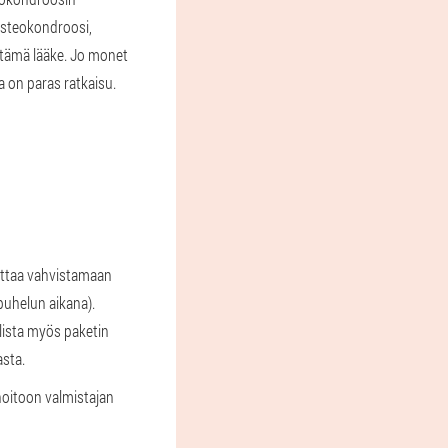
Osteokondroosi,
a tämä lääke. Jo monet
a on paras ratkaisu.
oittaa vahvistamaan
puhelun aikana).
lista myös paketin
asta.
 hoitoon valmistajan