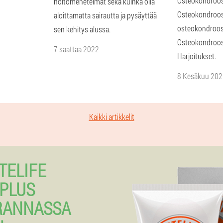
Osteokondroosi
hoitomenetelmät sekä kuinka olla
Osteokondroosi
aloittamatta sairautta ja pysäyttää
osteokondroos
sen kehitys alussa.
Osteokondroosi
7 saattaa 2022
Harjoitukset.
8 Kesäkuu 202
Kaikki artikkelit
TELIFE
PLUS
RANNASSA