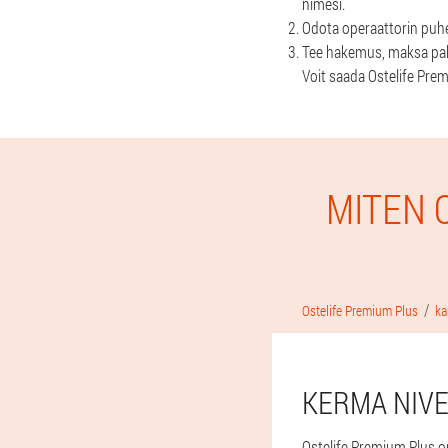
nimesi.
Odota operaattorin puhel
Tee hakemus, maksa pak
Voit saada Ostelife Prem
MITEN 
Ostelife Premium Plus
ka
KERMA NIVE
Ostelife Premium Plus on