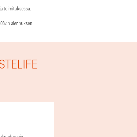
 ja toimituksessa.
 50%: n alennuksen.
STELIFE
teokondroosin