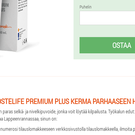
Puhelin
OSTAA
OSTELIFE PREMIUM PLUS KERMA PARHAASEEN 
 paras selkä- ja nivelkipuvoide, jonka voit löytää kilpailusta. Työkalun edu
staa Lappeenrannassaa, sinun on:
innumerosi tilauslomakkeeseen verkkosivustolla tilauslomakkeella, ilmoita 