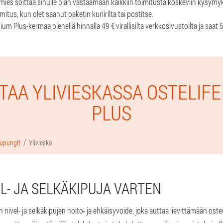
imies soittaa sinulle pian vastaamaan kaikkiin toimitusta koskeviin kysymyks
tus, kun olet saanut paketin kuriirilta tai postitse.
ium Plus-kermaa pienellä hinnalla 49 € virallisilta verkkosivustoilta ja saat
TAA YLIVIESKASSA OSTELIF
PLUS
upungit
Ylivieska
L- JA SELKÄKIPUJA VARTEN
 nivel- ja selkäkipujen hoito- ja ehkäisyvoide, joka auttaa lievittämään os