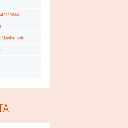
tarsaaressa
a
a Akaslompolo
a
TA