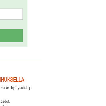
NNUKSELLA
t: korkea hyötysuhde ja
stiedot.