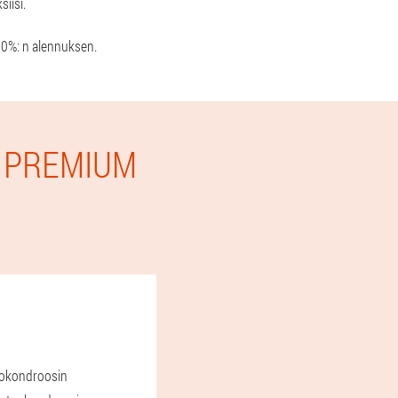
iisi.
 50%: n alennuksen.
E PREMIUM
teokondroosin