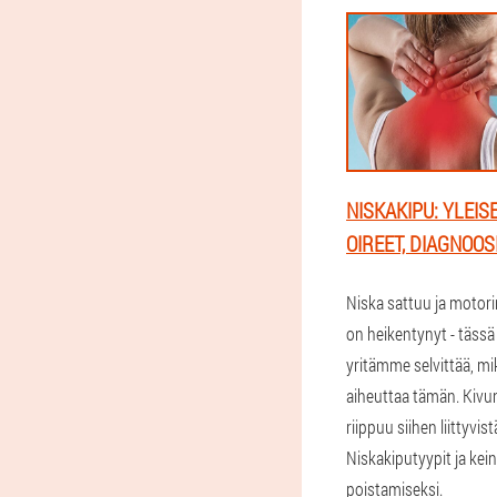
NISKAKIPU: YLEISE
OIREET, DIAGNOOSI
Niska sattuu ja motor
on heikentynyt - tässä 
yritämme selvittää, mik
aiheuttaa tämän. Kiv
riippuu siihen liittyvist
Niskakiputyypit ja kein
poistamiseksi.