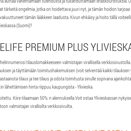
ma auttaa vähentämään tulehdusta ja tukahduttamaan lihaskouristuksia. 
vat tärkeitä ongelmia, jotka on hoidettava juuri nyt, ja tämän hoidon tarjoa
kuuttuneet tämän lääkkeen laadusta. Kivun ehkäisy ja hoito tällä voiteell
vieskassa (Suomi)?
TELIFE PREMIUM PLUS YLIVIESK
helinnumerosi tilauslomakkeeseen valmistajan virallisella verkkosivustolla.
lauksen ja täyttämään toimitushakemuksen (voit selventää kaikki tilauksen
staanota tilaus ja tee tilaus ja odota toimitusta sinulle sopivana ajankoh
tin lähettämisen hinta riippuu kaupungista - Ylivieska.
tettu. Kiire tilaamaan 50%: n alennuksella.
Voit ostaa Ylivieskassan nykyise
toon valmistajan virallisilta verkkosivuilta.