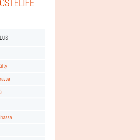
 OSTELIFE
PLUS
itty
nassa
ä
inassa