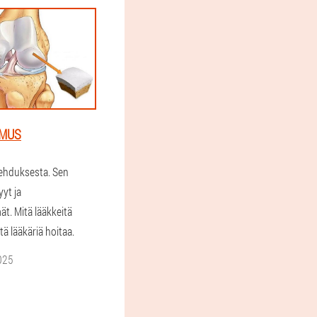
OMUS
lehduksesta. Sen
yyt ja
t. Mitä lääkkeitä
tä lääkäriä hoitaa.
025