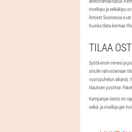
aiheuttamaa kipua. Ker
nivelkipu ja selkäkipu o
ihmiset Suomessa ovat va
Kuinka tilata kermaa Yli
TILAA OS
Syötä ensin nimesi ja pu
sinulle vahvistamaan ti
vuoropuhelun aikana). Va
tilauksen postitse. Pake
Kampanjan kesto on rajoi
selkä- ja nivelkipujen hoi