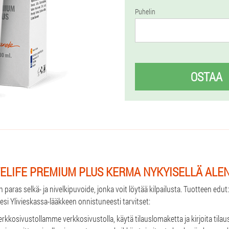
Puhelin
OSTAA
TELIFE PREMIUM PLUS KERMA NYKYISELLÄ ALE
 paras selkä- ja nivelkipuvoide, jonka voit löytää kilpailusta. Tuotteen edu
esi Ylivieskassa-lääkkeen onnistuneesti tarvitset:
verkkosivustollamme verkkosivustolla, käytä tilauslomaketta ja kirjoita tilau