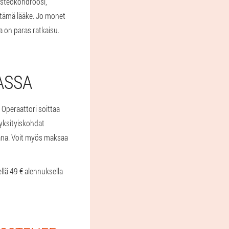
Osteokondroosi,
a tämä lääke. Jo monet
a on paras ratkaisu.
ASSA
 Operaattori soittaa
 yksityiskohdat
tana. Voit myös maksaa
llä 49 € alennuksella