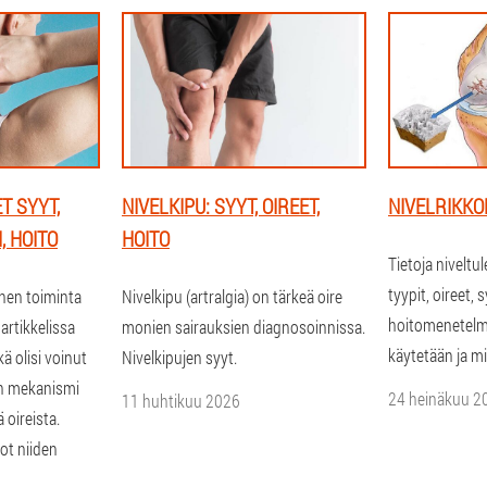
T SYYT,
NIVELKIPU: SYYT, OIREET,
NIVELRIKK
, HOITO
HOITO
Tietoja niveltu
tyypit, oireet, s
inen toiminta
Nivelkipu (artralgia) on tärkeä oire
hoitomenetelmä
artikkelissa
monien sairauksien diagnosoinnissa.
käytetään ja mi
ä olisi voinut
Nivelkipujen syyt.
un mekanismi
24 heinäkuu 2
11 huhtikuu 2026
ä oireista.
ot niiden