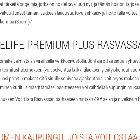
vat tärkeitä ongelmia, jotka on hoidettava juuri nyt, ja tämän hoidon tarjoa
kuuttuneet tämän lääkkeen laadusta. Kivun ehkäisy ja hoito tällä voiteell
-kermaa (Suomi)?
TELIFE PREMIUM PLUS RASVASS
slomake valmistajan virallisella verkkosivustolla. Johtaja ottaa sinuun yhte
en toimitushakemuksen (voit selventää kaikki tilauksen yksityiskohdat vuor
tuasi paketin maksat siitä sinulle sopivana ajankohtana, voit myös maksaa 
äminen kuriirilla määrittämääsi osoitteeseen voi vaihdella kaupungin mukaa
nnuksen.
Voit tilata Rasvassan parhaaseen hintaan 49 € selän ja nivelkivun 
MEN KAUPUNGIT, JOISTA VOIT OSTAA