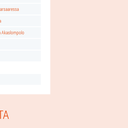
tarsaaressa
a
a Akaslompolo
TA