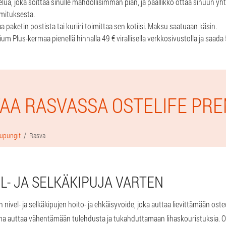
lua, joka soittaa sinulle mahdollisimman pian, ja päällikkö ottaa sinuun y
imituksesta.
 paketin postista tai kuriiri toimittaa sen kotiisi. Maksu saatuaan käsin.
ium Plus-kermaa pienellä hinnalla 49 € virallisella verkkosivustolla ja saad
AA RASVASSA OSTELIFE PR
upungit
Rasva
L- JA SELKÄKIPUJA VARTEN
 nivel- ja selkäkipujen hoito- ja ehkäisyvoide, joka auttaa lievittämään os
ma auttaa vähentämään tulehdusta ja tukahduttamaan lihaskouristuksia. 