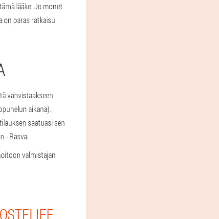
a tämä lääke. Jo monet
a on paras ratkaisu.
A
yttä vahvistaakseen
opuhelun aikana).
tilauksen saatuasi sen
n - Rasva.
hoitoon valmistajan
 OSTELIFE