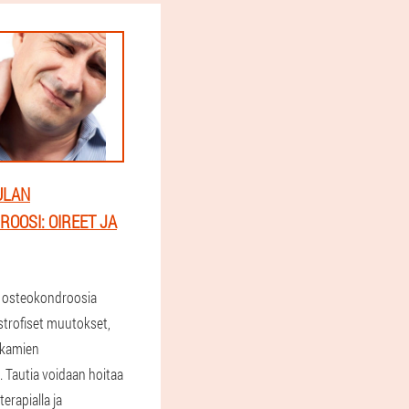
ULAN
OOSI: OIREET JA
 osteokondroosia
strofiset muutokset,
nikamien
. Tautia voidaan hoitaa
terapialla ja