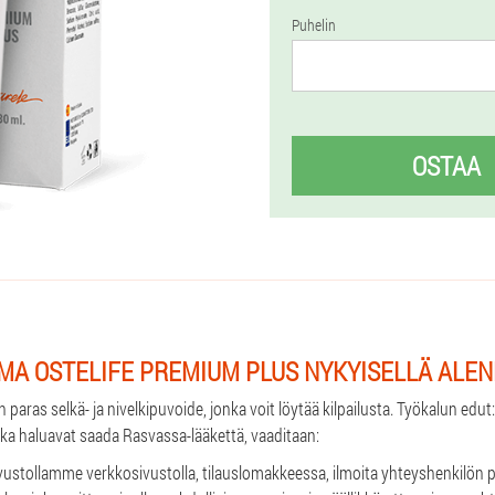
Puhelin
OSTAA
MA OSTELIFE PREMIUM PLUS NYKYISELLÄ ALE
 paras selkä- ja nivelkipuvoide, jonka voit löytää kilpailusta. Työkalun edu
jotka haluavat saada Rasvassa-lääkettä, vaaditaan:
ustollamme verkkosivustolla, tilauslomakkeessa, ilmoita yhteyshenkilön p