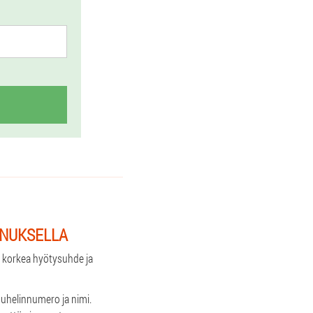
NNUKSELLA
t: korkea hyötysuhde ja
uhelinnumero ja nimi.