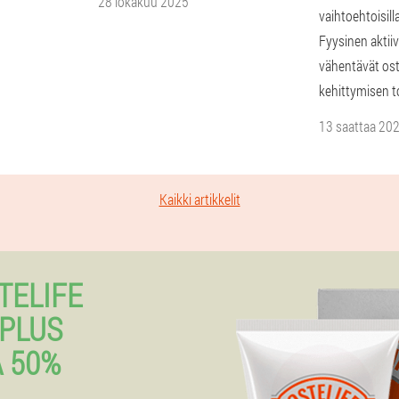
28 lokakuu 2025
vaihtoehtoisill
Fyysinen aktiiv
vähentävät os
kehittymisen t
13 saattaa 20
Kaikki artikkelit
TELIFE
PLUS
 50%