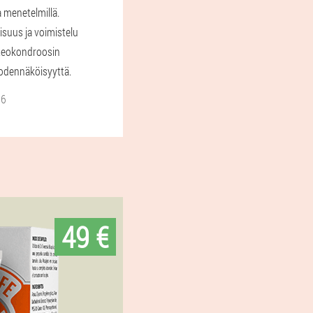
a menetelmillä.
isuus ja voimistelu
teokondroosin
odennäköisyyttä.
26
49 €