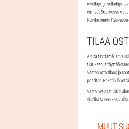
nivelkipu ja selkäkipu o
ihmiset Suomessa ovat va
Kuinka saada Rasvassa
TILAA OS
Aloita täyttämällä tilau
tilauksen ja täyttääkse
Vastaanota tilaus ja saa
postitse. Paketin lähett
Vasta nyt saat -50% ale
virallisilta verkkosivuilta.
MUUT SUO