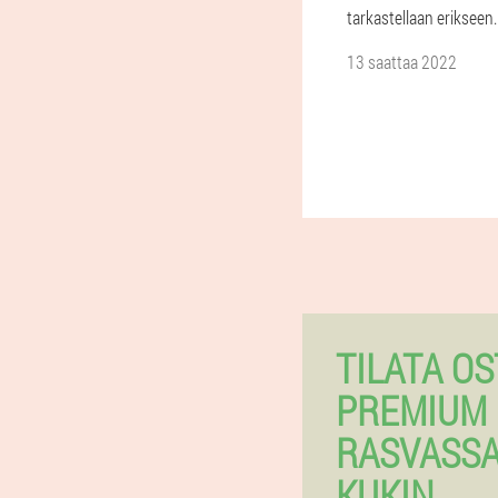
tarkastellaan erikseen.
13 saattaa 2022
TILATA OS
PREMIUM 
RASVASSA
KUKIN