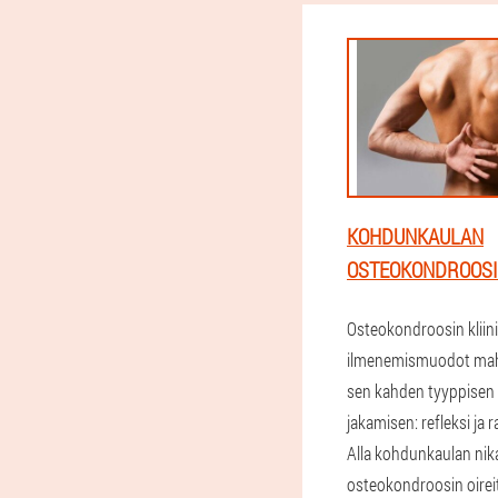
KOHDUNKAULAN
OSTEOKONDROOSI:
Osteokondroosin kliin
ilmenemismuodot mahd
sen kahden tyyppisen 
jakamisen: refleksi ja 
Alla kohdunkaulan ni
osteokondroosin oirei