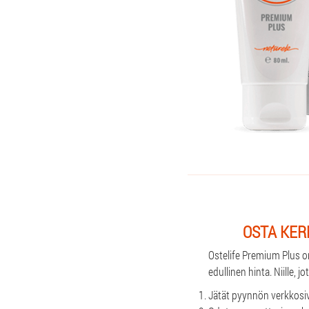
OSTA KER
Ostelife Premium Plus on
edullinen hinta. Niille, 
Jätät pyynnön verkkosiv