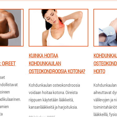
KUINKA HOITAA
KOHDUNKA
 OIREET
KOHDUNKAULAN
OSTEOKONDR
OSTEOKONDROOSIA KOTONA?
HOITO
iset
ollistavat
Kohdunkaulan osteokondroosia
Kohdunkaulan
oireen
voidaan hoitaa kotona. Oireista
aiheuttavat dy
radikulaarinen.
riippuen käytetään lääkkeitä,
välilevyjen ja 
kamien
kansanlääkkeitä ja harjoituksia.
toimintahäiriöt
ta
lääkkeillä, fysio