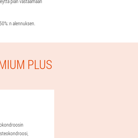
hteyttä pian vastaamaan
a 50%: n alennuksen.
EMIUM PLUS
teokondroosin
Osteokondroosi,