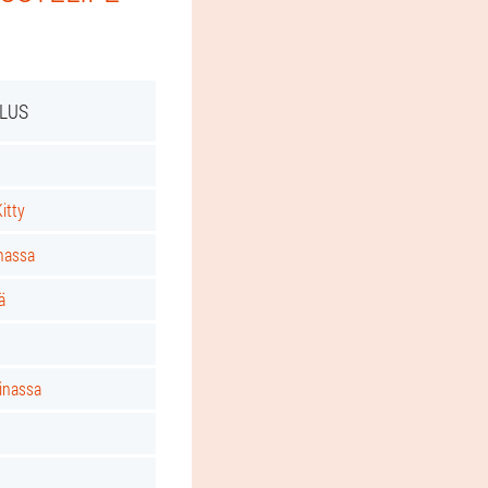
PLUS
itty
nassa
ä
inassa