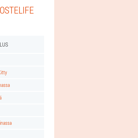
 OSTELIFE
PLUS
itty
nassa
ä
inassa