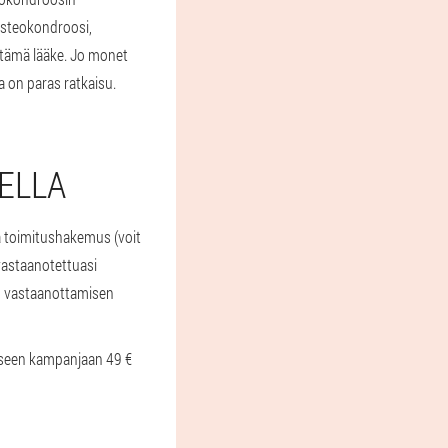
Osteokondroosi,
a tämä lääke. Jo monet
a on paras ratkaisu.
ELLA
ytä toimitushakemus (voit
 vastaanotettuasi
in vastaanottamisen
iseen kampanjaan 49 €