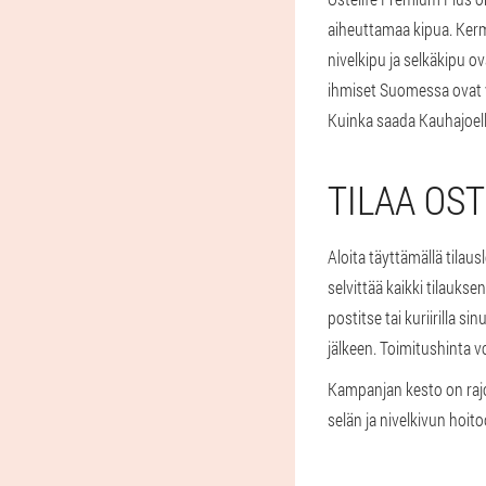
aiheuttamaa kipua. Ker
nivelkipu ja selkäkipu o
ihmiset Suomessa ovat va
Kuinka saada Kauhajoel
TILAA OS
Aloita täyttämällä tilaus
selvittää kaikki tilauks
postitse tai kuriirilla 
jälkeen. Toimitushinta v
Kampanjan kesto on rajo
selän ja nivelkivun hoitoo