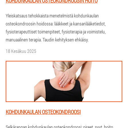
KOHDUNKAULAN OSTEOKONDROOSIN HOITO
Yleiskatsaus tehokkaista menetelmistä kohdunkaulan
osteokondroosin hoidossa: lääkkeet ja kansanlääketiedot,
fysioterapeuttiset toimenpiteet, fysioterapia ja voimistelu,
manuaalinen terapia. Taudin kehityksen ehkäisy.
18 Kesäkuu 2025
KOHDUNKAULAN OSTEOKONDROOSI
Selkärangan kohdunkaulan osteokondroosi: oireet, syyt, hoito,