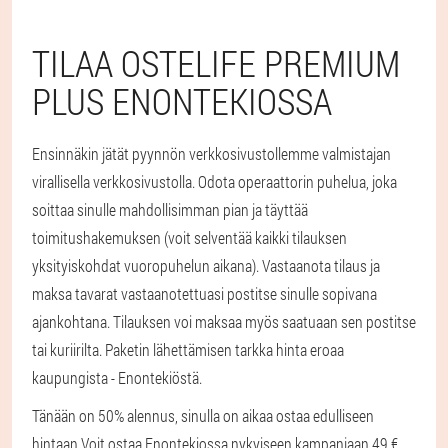
TILAA OSTELIFE PREMIUM
PLUS ENONTEKIOSSA
Ensinnäkin jätät pyynnön verkkosivustollemme valmistajan
virallisella verkkosivustolla. Odota operaattorin puhelua, joka
soittaa sinulle mahdollisimman pian ja täyttää
toimitushakemuksen (voit selventää kaikki tilauksen
yksityiskohdat vuoropuhelun aikana). Vastaanota tilaus ja
maksa tavarat vastaanotettuasi postitse sinulle sopivana
ajankohtana. Tilauksen voi maksaa myös saatuaan sen postitse
tai kuriirilta. Paketin lähettämisen tarkka hinta eroaa
kaupungista - Enontekiöstä.
Tänään on 50% alennus, sinulla on aikaa ostaa edulliseen
hintaan.
Voit ostaa Enontekiossa nykyiseen kampanjaan 49 €