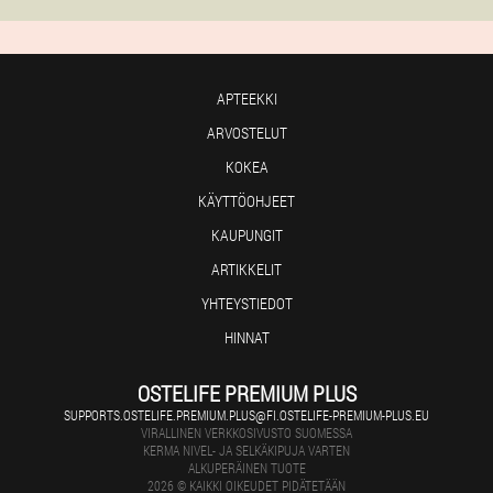
APTEEKKI
ARVOSTELUT
KOKEA
KÄYTTÖOHJEET
KAUPUNGIT
ARTIKKELIT
YHTEYSTIEDOT
HINNAT
OSTELIFE PREMIUM PLUS
SUPPORTS.OSTELIFE.PREMIUM.PLUS@FI.OSTELIFE-PREMIUM-PLUS.EU
VIRALLINEN VERKKOSIVUSTO SUOMESSA
KERMA NIVEL- JA SELKÄKIPUJA VARTEN
ALKUPERÄINEN TUOTE
2026 © KAIKKI OIKEUDET PIDÄTETÄÄN