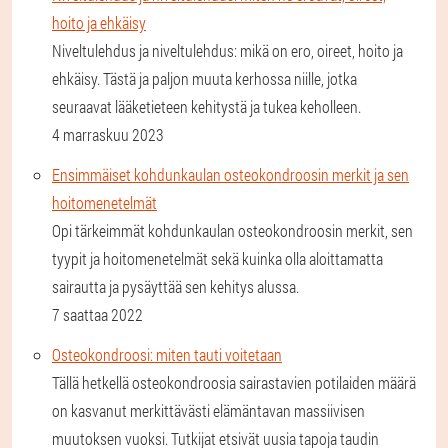
hoito ja ehkäisy
Niveltulehdus ja niveltulehdus: mikä on ero, oireet, hoito ja
ehkäisy. Tästä ja paljon muuta kerhossa niille, jotka
seuraavat lääketieteen kehitystä ja tukea keholleen.
4 marraskuu 2023
Ensimmäiset kohdunkaulan osteokondroosin merkit ja sen
hoitomenetelmät
Opi tärkeimmät kohdunkaulan osteokondroosin merkit, sen
tyypit ja hoitomenetelmät sekä kuinka olla aloittamatta
sairautta ja pysäyttää sen kehitys alussa.
7 saattaa 2022
Osteokondroosi: miten tauti voitetaan
Tällä hetkellä osteokondroosia sairastavien potilaiden määrä
on kasvanut merkittävästi elämäntavan massiivisen
muutoksen vuoksi. Tutkijat etsivät uusia tapoja taudin