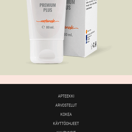
APTEEKKI
ARVOSTELUT
KOKEA
KÄYTTÖOHJEET