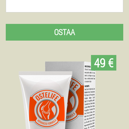
OSTAA
49 €