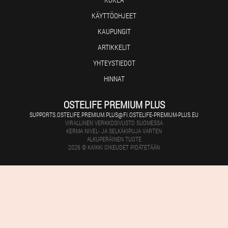
KÄYTTÖOHJEET
KAUPUNGIT
ARTIKKELIT
YHTEYSTIEDOT
HINNAT
OSTELIFE PREMIUM PLUS
SUPPORTS.OSTELIFE.PREMIUM.PLUS@FI.OSTELIFE-PREMIUM-PLUS.EU
VIRALLINEN VERKKOSIVUSTO SUOMESSA
KERMA NIVEL- JA SELKÄKIPUJA VARTEN
ALKUPERÄINEN TUOTE
2026 © KAIKKI OIKEUDET PIDÄTETÄÄN