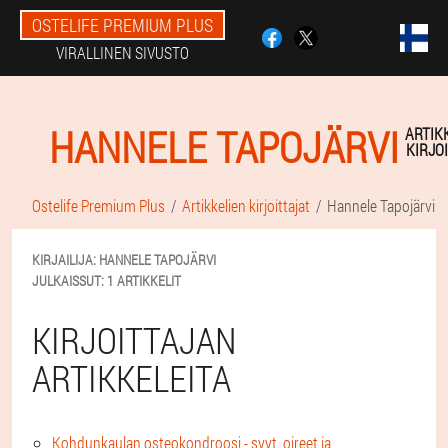
OSTELIFE PREMIUM PLUS
VIRALLINEN SIVUSTO
HANNELE TAPOJÄRVI
ARTIK
KIRJO
Ostelife Premium Plus
Artikkelien kirjoittajat
Hannele Tapojärvi
KIRJAILIJA:
HANNELE
TAPOJÄRVI
JULKAISSUT:
1 ARTIKKELIT
KIRJOITTAJAN
ARTIKKELEITA
Kohdunkaulan osteokondroosi - syyt, oireet ja