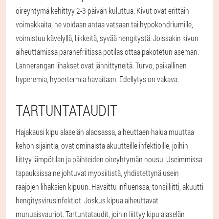
oireyhtymä kehittyy 2-3 päivän kuluttua. Kivut ovat erittäin
voimakkaita, ne voidaan antaa vatsaan tai hypokondriumille,
voimistuu kävelyllä, liikkeitä, syvää hengitystä. Joissakin kivun
aiheuttamissa paranefriitissa potilas ottaa pakotetun aseman.
Lannerangan lihakset ovat jännittyneitä. Turvo, paikallinen
hyperemia, hypertermia havaitaan. Edellytys on vakava.
TARTUNTATAUDIT
Hajakausi kipu alaselän alaosassa, aiheuttaen halua muuttaa
kehon sijaintia, ovat ominaista akuutteille infektioille, joihin
liittyy lämpötilan ja päihteiden oireyhtymän nousu. Useimmissa
tapauksissa ne johtuvat myosiitistä, yhdistettynä usein
raajojen lihaksien kipuun. Havaittu influenssa, tonsilliitti, akuutti
hengitysvirusinfektiot. Joskus kipua aiheuttavat
munuaisvauriot. Tartuntataudit, joihin liittyy kipu alaselän