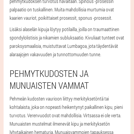
pehmytkudoksen turvotus havaitaan. Spinous -prosessin
palpaatio on tuskallinen. Muita mahdollisia murtumia ovat
kaarien vauriot, poikittaiset prosessit, sponus -prosessit.
Lisäksi alaselän kipuja löytyy potilailla, joilla on traumaattinen
spondylolistisis ja nikamien subluksaatio. Kivuliaat tunteet ovat
paroksysmaalisia, muistuttavat Lumbagoa, jota täydentävät
alaraajojen vakavuuden ja tunnottomuuden tunne.
PEHMYTKUDOSTEN JA
MUNUAISTEN VAMMAT
Pehmeän kudosten vaurioon liittyy merkityksetöntä tai
kohtalaista, joka on nopeasti heikentynyt paikallinen kipu, pieni
turvotus. Verenvuodot ovat mahdollisia. Virtsassa ei ole verta.
Munuaisten mustelmat ilmenevät kipu ja merkityksetön
lyhytaikainen hematuria. Munuaisvammojen tapauksessa