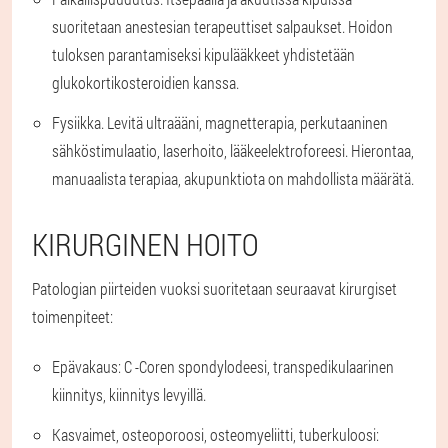
suoritetaan anestesian terapeuttiset salpaukset. Hoidon
tuloksen parantamiseksi kipulääkkeet yhdistetään
glukokortikosteroidien kanssa.
Fysiikka
. Levitä ultraääni, magnetterapia, perkutaaninen
sähköstimulaatio, laserhoito, lääkeelektroforeesi. Hierontaa,
manuaalista terapiaa, akupunktiota on mahdollista määrätä.
KIRURGINEN HOITO
Patologian piirteiden vuoksi suoritetaan seuraavat kirurgiset
toimenpiteet:
Epävakaus: C -Coren spondylodeesi, transpedikulaarinen
kiinnitys, kiinnitys levyillä.
Kasvaimet, osteoporoosi, osteomyeliitti, tuberkuloosi: