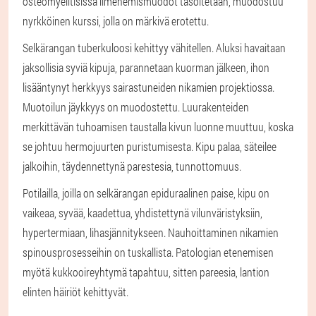
osteomyelitisissä ilmenemismuodot tasoitetaan, muodostuu
nyrkköinen kurssi, jolla on märkivä erotettu.
Selkärangan tuberkuloosi kehittyy vähitellen. Aluksi havaitaan
jaksollisia syviä kipuja, parannetaan kuorman jälkeen, ihon
lisääntynyt herkkyys sairastuneiden nikamien projektiossa.
Muotoilun jäykkyys on muodostettu. Luurakenteiden
merkittävän tuhoamisen taustalla kivun luonne muuttuu, koska
se johtuu hermojuurten puristumisesta. Kipu palaa, säteilee
jalkoihin, täydennettynä parestesia, tunnottomuus.
Potilailla, joilla on selkärangan epiduraalinen paise, kipu on
vaikeaa, syvää, kaadettua, yhdistettynä vilunväristyksiin,
hypertermiaan, lihasjännitykseen. Nauhoittaminen nikamien
spinousprosesseihin on tuskallista. Patologian etenemisen
myötä kukkooireyhtymä tapahtuu, sitten pareesia, lantion
elinten häiriöt kehittyvät.