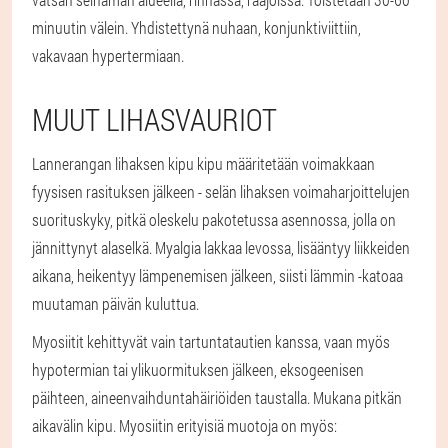
minuutin välein. Yhdistettynä nuhaan, konjunktiviittiin,
vakavaan hypertermiaan.
MUUT LIHASVAURIOT
Lannerangan lihaksen kipu kipu määritetään voimakkaan
fyysisen rasituksen jälkeen - selän lihaksen voimaharjoittelujen
suorituskyky, pitkä oleskelu pakotetussa asennossa, jolla on
jännittynyt alaselkä. Myalgia lakkaa levossa, lisääntyy liikkeiden
aikana, heikentyy lämpenemisen jälkeen, siisti lämmin -katoaa
muutaman päivän kuluttua.
Myosiitit kehittyvät vain tartuntatautien kanssa, vaan myös
hypotermian tai ylikuormituksen jälkeen, eksogeenisen
päihteen, aineenvaihduntahäiriöiden taustalla. Mukana pitkän
aikavälin kipu. Myosiitin erityisiä muotoja on myös: