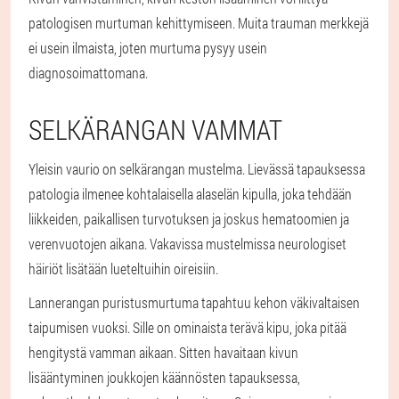
patologisen murtuman kehittymiseen. Muita trauman merkkejä
ei usein ilmaista, joten murtuma pysyy usein
diagnosoimattomana.
SELKÄRANGAN VAMMAT
Yleisin vaurio on selkärangan mustelma. Lievässä tapauksessa
patologia ilmenee kohtalaisella alaselän kipulla, joka tehdään
liikkeiden, paikallisen turvotuksen ja joskus hematoomien ja
verenvuotojen aikana. Vakavissa mustelmissa neurologiset
häiriöt lisätään lueteltuihin oireisiin.
Lannerangan puristusmurtuma tapahtuu kehon väkivaltaisen
taipumisen vuoksi. Sille on ominaista terävä kipu, joka pitää
hengitystä vamman aikaan. Sitten havaitaan kivun
lisääntyminen joukkojen käännösten tapauksessa,