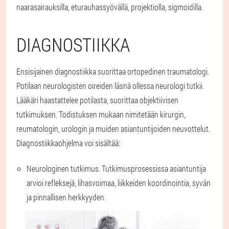
naarasairauksilla, eturauhassyövällä, projektiolla, sigmoidilla.
DIAGNOSTIIKKA
Ensisijainen diagnostiikka suorittaa ortopedinen traumatologi.
Potilaan neurologisten oireiden läsnä ollessa neurologi tutkii.
Lääkäri haastattelee potilasta, suorittaa objektiivisen
tutkimuksen. Todistuksen mukaan nimitetään kirurgin,
reumatologin, urologin ja muiden asiantuntijoiden neuvottelut.
Diagnostiikkaohjelma voi sisältää:
Neurologinen tutkimus.
Tutkimusprosessissa asiantuntija
arvioi refleksejä, lihasvoimaa, liikkeiden koordinointia, syvän
ja pinnallisen herkkyyden.