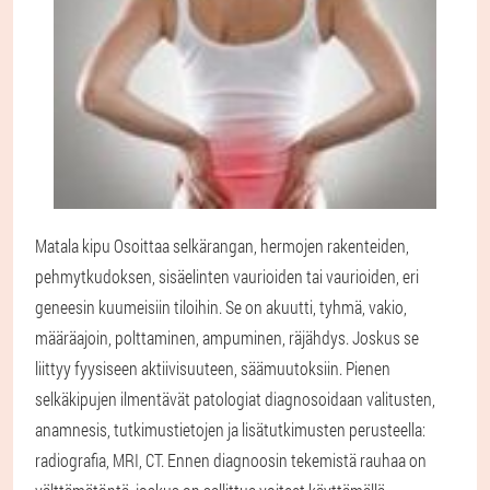
Matala kipu
Osoittaa selkärangan, hermojen rakenteiden,
pehmytkudoksen, sisäelinten vaurioiden tai vaurioiden, eri
geneesin kuumeisiin tiloihin. Se on akuutti, tyhmä, vakio,
määräajoin, polttaminen, ampuminen, räjähdys. Joskus se
liittyy fyysiseen aktiivisuuteen, säämuutoksiin. Pienen
selkäkipujen ilmentävät patologiat diagnosoidaan valitusten,
anamnesis, tutkimustietojen ja lisätutkimusten perusteella:
radiografia, MRI, CT. Ennen diagnoosin tekemistä rauhaa on