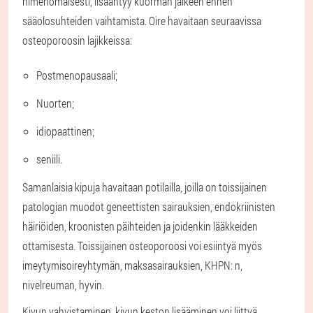
nimenomaisesti, lisääntyy kuorman jälkeen ennen
sääolosuhteiden vaihtamista. Oire havaitaan seuraavissa
osteoporoosin lajikkeissa:
Postmenopausaali;
Nuorten;
idiopaattinen;
seniili.
Samanlaisia kipuja havaitaan potilailla, joilla on toissijainen
patologian muodot geneettisten sairauksien, endokriinisten
häiriöiden, kroonisten päihteiden ja joidenkin lääkkeiden
ottamisesta. Toissijainen osteoporoosi voi esiintyä myös
imeytymisoireyhtymän, maksasairauksien, KHPN: n,
nivelreuman, hyvin.
Kivun vahvistaminen, kivun keston lisääminen voi liittyä