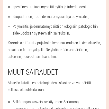
spesifinen tarttuva myosiitti syfilis ja tuberkuloosi;
idiopaattinen, nuori dermatomyosiitti ja polymiaitisi;
Polymiaitisi ja dermatomyosiitti onkologisiin patologioihin,
sidekudoksen systeemisiin sairauksiin.
Kroonisia diffuusi kipuja koko kehossa, mukaan lukien alaselän,
havaitaan fibromyalgialla. Ne yhdistetään unihäiriöihin,
asteeniin, neuroottisiin häiriöihin.
MUUT SAIRAUDET
Alaselän listattujen patologioiden lisäksi ne voivat häiritä
sellaisia olosuhteita kuin:
Selkärangan kasvain, selkäytimen
: Sarkooma,
hemangiooma, metastaasit, selkäytimen intramedullaariset