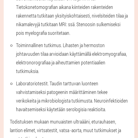
Tietokonetomografian aikana kiinteiden rakenteiden
rakennetta tutkitaan yksityiskohtaisesti, nivelsiteiden tilaa ja
nikamalevyjä tutkitaan MRI: ssä. Stenoosin sulkemiseksi
pois myelografia suoritetaan.
Toiminnallinen tutkimus
. Lihasten ja hermoston
johtavuuden tilaa arvioidaan käyttämällä elektromyografiaa,
elektronorografiaa ja aiheuttamien potentiaalien
tutkimuksia.
Laboratoriotestit
. Taudin tarttuvan luonteen
vahvistamiseksi patogeenin määrittäminen tekee
verikokeita ja mikrobiologista tutkimusta. Neuroinfektioiden
havaitsemiseksi käytetään serologisia reaktioita.
Todistuksen mukaan munuaisten ultraääni, eturauhasen,
lantion elimet, virtsatestit, vatsa -aorta, muut tutkimukset ja