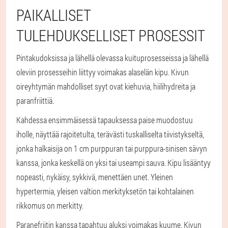
PAIKALLISET
TULEHDUKSELLISET PROSESSIT
Pintakudoksissa ja lähellä olevassa kuituprosesseissa ja lähellä
oleviin prosesseihin liittyy voimakas alaselän kipu. Kivun
oireyhtymän mahdolliset syyt ovat kiehuvia, hiilihydreita ja
paranfriittiä.
Kahdessa ensimmäisessä tapauksessa paise muodostuu
iholle, näyttää rajoitetulta, terävästi tuskalliselta tiivistykseltä,
jonka halkaisija on 1 cm purppuran tai purppura-sinisen sävyn
kanssa, jonka keskellä on yksi tai useampi sauva. Kipu lisääntyy
nopeasti, nykäisy, sykkivä, menettäen unet. Yleinen
hypertermia, yleisen valtion merkityksetön tai kohtalainen
rikkomus on merkitty.
Paranefriitin kanssa tapahtuu aluksi voimakas kuume. Kivun