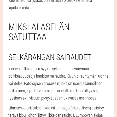
välttämätöntä, joskus on sallittua voiteet käyttämällä
kipulääkkeitä.
MIKSI ALASELÄN
SATUTTAA
SELKÄRANGAN SAIRAUDET
Yleinen selkäkipujen syy on selkärangan synnynnäiset
poikkeavuudet ja hankitut sairaudet. Kivun oireyhtymän luonne
vaihtelee. Patologisen prosessin, joka on usein säännöllinen,
paikallinen, kipu tai vetäminen, aiheuttama kipu liittyy sää,
fyysinen aktiivisuus, pysyvät epämukavassa asennossa.
Lihasten kouristuksen vuoksi lumbago (lateraalinen) esiintyy-
terävä kipu, johon liittyy liikkeiden rajoitus. Lumboyshialgiaa