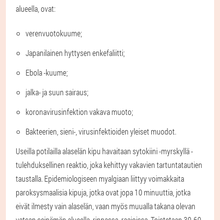
alueella, ovat:
verenvuotokuume;
Japanilainen hyttysen enkefaliitti;
Ebola -kuume;
jalka- ja suun sairaus;
koronavirusinfektion vakava muoto;
Bakteerien, sieni-, virusinfektioiden yleiset muodot.
Useilla potilailla alaselän kipu havaitaan sytokiini -myrskyllä -
tulehduksellinen reaktio, joka kehittyy vakavien tartuntatautien
taustalla. Epidemiologiseen myalgiaan liittyy voimakkaita
paroksysmaalisia kipuja, jotka ovat jopa 10 minuuttia, jotka
eivät ilmesty vain alaselän, vaan myös muualla takana olevan
vatsan seinämän alueella, rinnassa, raajoissa. Toistetaan 30-60