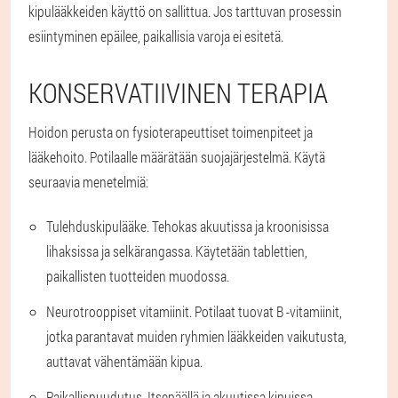
kipulääkkeiden käyttö on sallittua. Jos tarttuvan prosessin
esiintyminen epäilee, paikallisia varoja ei esitetä.
KONSERVATIIVINEN TERAPIA
Hoidon perusta on fysioterapeuttiset toimenpiteet ja
lääkehoito. Potilaalle määrätään suojajärjestelmä. Käytä
seuraavia menetelmiä:
Tulehduskipulääke
. Tehokas akuutissa ja kroonisissa
lihaksissa ja selkärangassa. Käytetään tablettien,
paikallisten tuotteiden muodossa.
Neurotrooppiset vitamiinit
. Potilaat tuovat B -vitamiinit,
jotka parantavat muiden ryhmien lääkkeiden vaikutusta,
auttavat vähentämään kipua.
Paikallispuudutus
. Itsepäällä ja akuutissa kipuissa