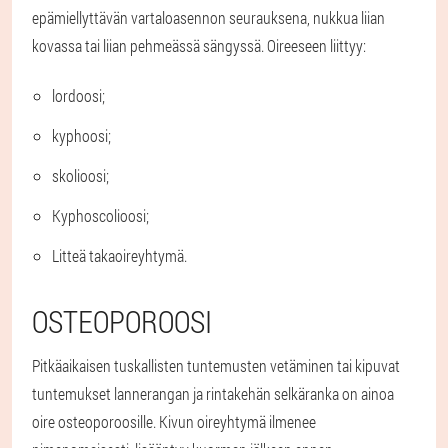
epämiellyttävän vartaloasennon seurauksena, nukkua liian
kovassa tai liian pehmeässä sängyssä. Oireeseen liittyy:
lordoosi;
kyphoosi;
skolioosi;
Kyphoscolioosi;
Litteä takaoireyhtymä.
OSTEOPOROOSI
Pitkäaikaisen tuskallisten tuntemusten vetäminen tai kipuvat
tuntemukset lannerangan ja rintakehän selkäranka on ainoa
oire osteoporoosille. Kivun oireyhtymä ilmenee