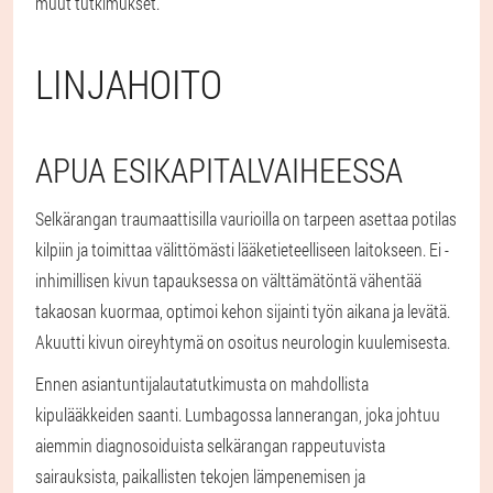
muut tutkimukset.
LINJAHOITO
APUA ESIKAPITALVAIHEESSA
Selkärangan traumaattisilla vaurioilla on tarpeen asettaa potilas
kilpiin ja toimittaa välittömästi lääketieteelliseen laitokseen. Ei -
inhimillisen kivun tapauksessa on välttämätöntä vähentää
takaosan kuormaa, optimoi kehon sijainti työn aikana ja levätä.
Akuutti kivun oireyhtymä on osoitus neurologin kuulemisesta.
Ennen asiantuntijalautatutkimusta on mahdollista
kipulääkkeiden saanti. Lumbagossa lannerangan, joka johtuu
aiemmin diagnosoiduista selkärangan rappeutuvista
sairauksista, paikallisten tekojen lämpenemisen ja