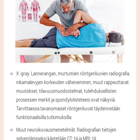
X -gray.
Lannerangan, murtumien röntgenkuvien radiografia,
nikamalevyjen korkeuden väheneminen, muut rappeuttavat
muutokset, tilavuusmuodostelmat, tulehduksellisten
prosessien merkit ja spondylolisteteesi ovat näkyviä.
Tarvittaessa tavanomaiset röntgenkuvat täydennetään
funktionaalisilla tutkimuksilla.
Muut neurokuvausmenetelmät
. Radiografian tietojen
selventämiseksi käytetään CT: tä ja MRI: tä.