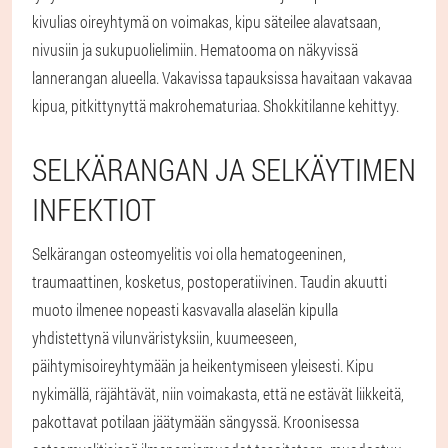
kivulias oireyhtymä on voimakas, kipu säteilee alavatsaan,
nivusiin ja sukupuolielimiin. Hematooma on näkyvissä
lannerangan alueella. Vakavissa tapauksissa havaitaan vakavaa
kipua, pitkittynyttä makrohematuriaa. Shokkitilanne kehittyy.
SELKÄRANGAN JA SELKÄYTIMEN
INFEKTIOT
Selkärangan osteomyelitis voi olla hematogeeninen,
traumaattinen, kosketus, postoperatiivinen. Taudin akuutti
muoto ilmenee nopeasti kasvavalla alaselän kipulla
yhdistettynä vilunväristyksiin, kuumeeseen,
päihtymisoireyhtymään ja heikentymiseen yleisesti. Kipu
nykimällä, räjähtävät, niin voimakasta, että ne estävät liikkeitä,
pakottavat potilaan jäätymään sängyssä. Kroonisessa