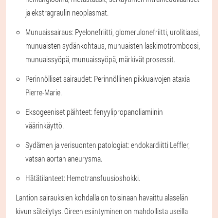
ja ekstragraulin neoplasmat.
Munuaissairaus
: Pyelonefriitti, glomerulonefriitti, urolitiaasi,
munuaisten sydänkohtaus, munuaisten laskimotromboosi,
munuaissyöpä, munuaissyöpä, märkivät prosessit.
Perinnölliset sairaudet
: Perinnöllinen pikkuaivojen ataxia
Pierre-Marie.
Eksogeeniset päihteet
: fenyylipropanoliamiinin
väärinkäyttö.
Sydämen ja verisuonten patologiat
: endokardiitti Leffler,
vatsan aortan aneurysma.
Hätätilanteet
: Hemotransfuusioshokki.
Lantion sairauksien kohdalla on toisinaan havaittu alaselän
kivun säteilytys. Oireen esiintyminen on mahdollista useilla